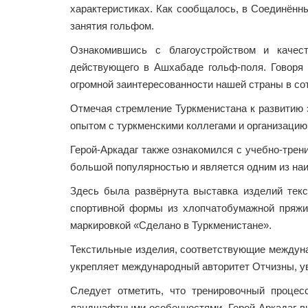
характеристиках. Как сообщалось, в Соединённ
занятия гольфом.
Ознакомившись с благоустройством и качес
действующего в Ашхабаде гольф-поля. Говоря 
огромной заинтересованности нашей страны в со
Отмечая стремление Туркменистана к развитию э
опытом с туркменскими коллегами и организацию
Герой-Аркадаг также ознакомился с учебно-трени
большой популярностью и является одним из на
Здесь была развёрнута выставка изделий тек
спортивной формы из хлопчатобумажной пряжи
маркировкой «Сделано в Туркменистане».
Текстильные изделия, соответствующие междуна
укрепляет международный авторитет Отчизны, у
Следует отметить, что тренировочный процес
ландшафтными особенностями. Герой-Аркадаг вы