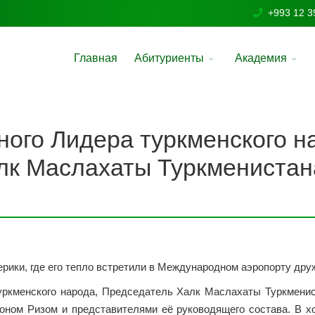
+993 12 3
Главная
Абитуриенты
Академия
ого Лидера туркменского н
лк Маслахаты Туркменистана
ики, где его тепло встретили в Международном аэропорту дру
ркменского народа, Председатель Халк Маслахаты Туркмени
оном Ризом и представителями её руководящего состава. В 