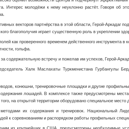
а. Интерес молодёжи к нему неуклонно растёт. Говоря об эт
а.
ивных векторов партнёрства в этой области, Герой-Аркадаг по
ского благополучия играет существенную роль в укреплении зд
полей как проверенного временем действенного инструмента в 
тности, гольфа.
а содержательную встречу и пожелав им успехов, Герой-Аркад
редседатель Халк Маслахаты Туркменистана Гурбангулы Бе
водов, конюшни, тренировочные площадки и другие профильные
одержания лошадей. В комплексе также предусмотрены места
 того, на открытой территории оборудовано специальное место 
с методами их содержания и тренировок. Национальный Лиде
дей к соревнованиям и распорядком работы профильных специ
 одним из крупнейших в США, предусмотрены необходимые ус