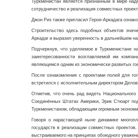
Туркменистан является признанным в мире над
сотрудничество и реализация совместных проект
Джон Риз также пригласил ­Героя-Аркадага ознак
Строительство здесь подобных объектов значи
Аркадаг и выразил уверенность в дальнейшем на
Подчеркнув, что уделяемое в Туркменистане н
заинтересованности возглавляемой им компан
являющемся одним из экономически развитых го
После ознакомления с проектами полей для гол
встретился с исполнительным директором Делов
Отметив, что очень рад видеть Национального
Соединённых Штатах Америки, Эрик Стюарт под
Туркменистаном, обладающим огромным экономи
Говоря о нарастающей ныне динамике многопла
государств в реализации совместных проектов.
выстраиваемого на принципах обоюдного уважени