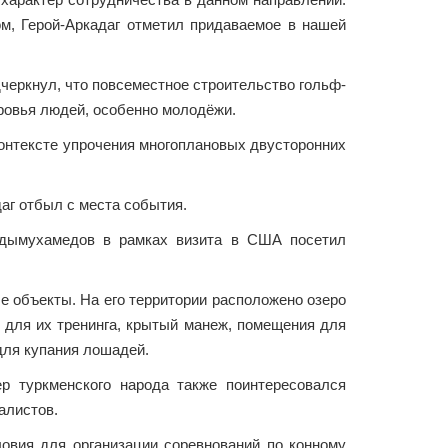
ом, Герой-Аркадаг отметил придаваемое в нашей
дчеркнул, что повсеместное строительство гольф-
оровья людей, особенно молодёжи.
контексте упрочения многоплановых двусторонних
аг отбыл с места события.
рдымухамедов в рамках визита в США посетил
 объекты. На его территории расположено озеро
 для их тренинга, крытый манеж, помещения для
для купания лошадей.
р туркменского народа также поинтересовался
алистов.
ловия для организации соревнований по конному