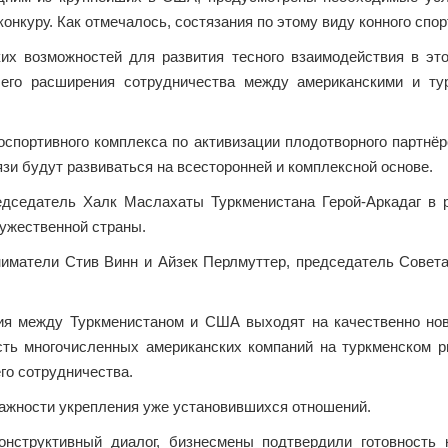
онкуру. Как отмечалось, состязания по этому виду конного спо
их возможностей для развития тесного взаимодействия в э
его расширения сотрудничества между американскими и ту
оспортивного комплекса по активизации плодотворного партнёр
зи будут развиваться на всесторонней и комплексной основе.
едседатель Халк Маслахаты Туркменистана Герой-Аркадаг в 
ужественной страны.
иниматели Стив Винн и Айзек Перлмуттер, председатель Сове
ия между Туркменистаном и США выходят на качественно но
ть многочисленных американских компаний на туркменском р
го сотрудничества.
важности укрепления уже установившихся отношений.
онструктивный диалог, бизнесмены подтвердили готовность