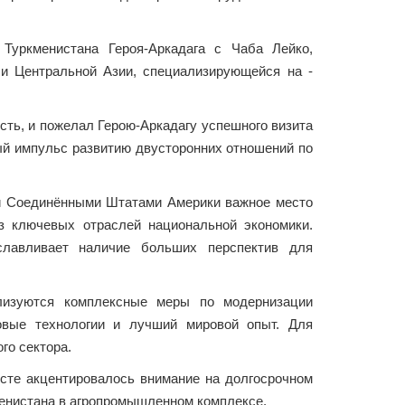
Туркменистана Героя-Аркадага с Чаба Лейко,
Г и Центральной Азии, специализирующейся на ­
сть, и пожелал ­Герою-Аркадагу успешного визита
ый импульс развитию двусторонних отношений по
м и Соединёнными Штатами Америки важное место
из ключевых отраслей национальной экономики.
славливает наличие больших перспектив для
лизуются комплексные меры по модернизации
овые технологии и лучший мировой опыт. Для
го сектора.
ксте акцентировалось внимание на долгосрочном
менистана в агропромышленном комплексе.