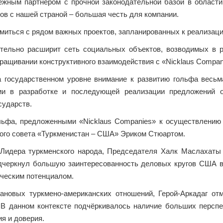
ёжным партнёром с прочной законодательной базой в област
ов с нашей страной – большая честь для компании.
омиться с рядом важных проектов, запланированных к реализаци
тельно расширит сеть социальных объектов, возводимых в р
ращивании конструктивного взаимодействия с «Nicklaus Compan
а государственном уровне внимание к развитию гольфа весьм
ии в разработке и последующей реализации предложений о
сударств.
ьфа, предложенными «Nicklaus Companies» к осуществлению 
ого совета «Туркменистан – США» Эриком Стюартом.
 Лидера туркменского народа, Председателя Халк Маслахат
черкнул большую заинтересованность деловых кругов США в
ческим потенциалом.
новых турк­мено-американских отношений, Герой-Аркадаг от
 В данном контексте подчёркивалось наличие больших персп
я и доверия.