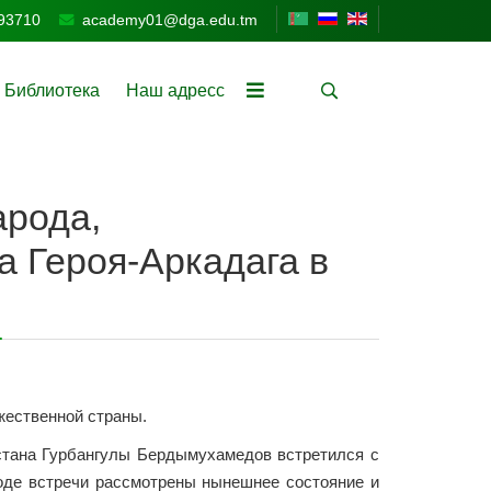
93710
academy01@dga.edu.tm
Библиотека
Наш адресс
арода,
 Героя-Аркадага в
жественной страны.
стана Гурбангулы Бердымухамедов встретился с
ходе встречи рассмотрены нынешнее состояние и