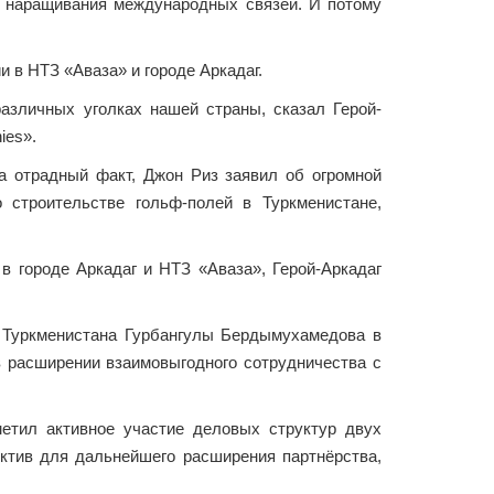
и наращивания международных связей. И потому
и в НТЗ «Аваза» и городе Аркадаг.
азличных уголках нашей страны, сказал Герой-
ies».
а отрадный факт, Джон Риз заявил об огромной
 строительстве гольф-полей в Туркменистане,
в городе Аркадаг и НТЗ «Аваза», Герой-Аркадаг
ы Туркменистана Гурбангулы Бердымухамедова в
 расширении взаимовыгодного сотрудничества с
метил активное участие деловых структур двух
ектив для дальнейшего расширения партнёрства,