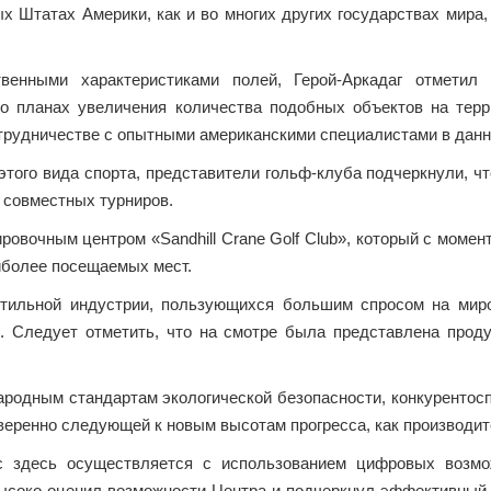
ых Штатах Америки, как и во многих других государствах мира
твенными характеристиками полей, Герой-Аркадаг отметил
о планах увеличения количества подобных объектов на терри
трудничестве с опытными американскими специа­листами в данн
того вида спорта, представители гольф-клуба подчеркнули, ч
 совместных турниров.
ровочным центром «Sandhill Crane Golf Club», который с момент
иболее посещаемых мест.
стильной индустрии, пользующихся большим спросом на мир
. Следует отметить, что на смотре была представлена прод
родным стандартам экологической безопасности, конкурентос
веренно следующей к новым высотам прогресса, как производи
с здесь осуществляется с использованием цифровых возмо
соко оценил возможности Центра и подчеркнул эффективный 