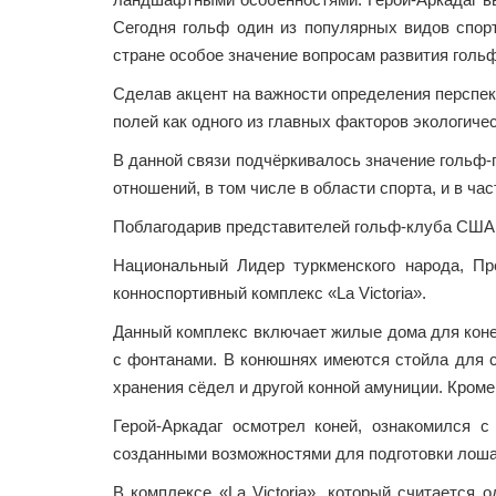
Сегодня гольф один из популярных видов спорт
стране особое значение вопросам развития гольф
Сделав акцент на важности определения перспект
полей как одного из главных факторов экологиче
В данной связи подчёркивалось значение гольф-
отношений, в том числе в области спорта, и в час
Поблагодарив представителей гольф-клуба США з
Национальный Лидер туркменского народа, П
конноспортивный комплекс «La Victoria».
Данный комплекс включает жилые дома для коне
с фонтанами. В конюшнях имеются стойла для с
хранения сёдел и другой конной амуниции. Кроме
Герой-Аркадаг осмотрел коней, ознакомился 
созданными возможностями для подготовки лоша
В комплексе «La Victoria», который считается