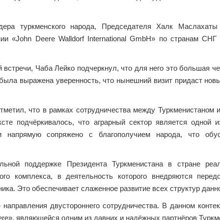
дера туркменского народа, Председателя Халк Маслахаты 
и «John Deere Walldorf International GmbH» по странам СН
встречи, Чаба Лейко подчеркнул, что для него это большая че
была выражена уверенность, что нынешний визит придаст нов
отметил, что в рамках сотрудничества между Туркменистано
ксте подчёркивалось, что аграрный сектор является одной 
ти напрямую сопряжено с благополучием народа, что обу
ельной поддержке Президента Туркменистана в стране реа
ого комплекса, в деятельность которого внедряются перед
ика. Это обеспечивает слаженное развитие всех структур данно
направления двустороннего сотрудничества. В данном конте
ere», являющейся одним из давних и надёжных партнёров Турк