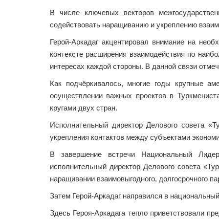
В числе ключевых векторов межгосударственн
содействовать наращиванию и укреплению взаи­
Герой-Аркадаг акцентировал внимание на необ
контексте расширения взаимодействия по наибо
интересах каждой стороны. В данной связи отме
Как подчёркивалось, многие годы крупные амер
осуществлении важных проектов в Туркмениста
кругами двух стран.
Исполнительный директор Делового совета «Т
укрепления контактов между субъектами экономи
В завершение встречи Нацио­нальный Лиде
исполнительный директор Делового совета «Т
наращивании взаимовыгодного, долгосрочного пар
Затем Герой-Аркадаг направился в национальный
Здесь Героя-Аркадага тепло приветствовали пр