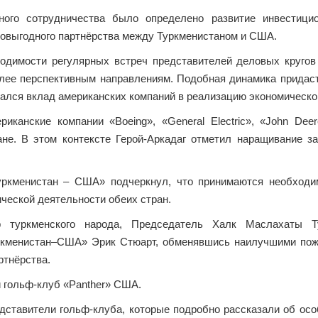
ого сотрудничества было определено развитие инвестицио
мовыгодного партнёрства между Туркменистаном и США.
ходимости регулярных встреч представителей деловых круг
лее перспективным направлениям. Подобная динамика придас
чался вклад американских компаний в реализацию экономическо
иканские компании «Boeing», «General Electric», «John Dee
не. В этом контексте Герой-Аркадаг отметил наращивание 
уркменистан – США» подчеркнул, что принимаются необход
ческой деятельности обеих стран.
р туркменского народа, Председатель Халк Маслахаты Т
уркменистан–США» Эрик Стюарт, обменявшись наилучшими пож
т­нёрства.
 гольф-клуб «Panther» США.
едставители гольф-клуба, которые подробно рассказали об осо