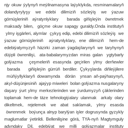
njy okuw ýylynyň meýilnamasyna laýyklykda, resminamalaryň
dolandyrylyşy we edebi dilimiziň sözleýiş we ýazuw
görnüşleriniň aýratynlyklary barada giňişleýin öwretmek
maksady bilen, göçme okuw sapagy guraldy.Onda institutyň
ylmy işgärleri, alymlar çykyş edip, edebi dilimiziň sözleýiş we
ýazuw görnüşleriniň aýratynlyklary, ene dilimiziň hem-de
edebiýatymyzyň häzirki zaman ýagdaýlarynyň we taryhynyň
düýpli öwrenilişi, ata-babalarymyzdan miras galan ygtybarly
golýazma çeşmeleriň esasynda geçirilen ylmy derňewler
barada giňişleýin gürrüň berdiler. Çykyşlarda diňleýjilere
müňýyllyklaryň dowamynda dörän ynsan aň-paýhasynyň,
akyl-düşünjesiniň ajaýyp miweleri bolan golýazma nusgalaryny
daşary ýurt ylmy merkezlerinden we ýurdumyzyň çäklerinden
toplamak hem-de täze tehnologiýalary ulanmak arkaly olary
dikeltmek, rejelemek we abat saklamak, ylmy esasda
öwrenmek boýunça alnyp barylýan işler dogrusynda gyzykly
maglumatlar ýetirildi. Bellenilişine görä, TYA-nyň Magtymguly
adyndaky Dil, edebiýat we milli golýazmalar instituty