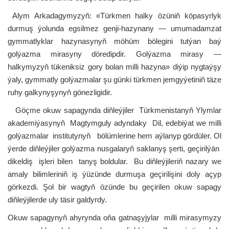
Alym Arkadagymyzyň: «Türkmen halky özüniň köpasyrlyk
durmuş ýolunda egsilmez genji-hazynany — umumadamzat
gymmatlyklar hazynasynyň möhüm bölegini tutýan baý
golýazma mirasyny döredipdir. Golýazma mirasy —
halkymyzyň tükeniksiz gory bolan milli hazyna» diýip nygtaýşy
ýaly, gymmatly golýazmalar şu günki türkmen jemgyýetiniň täze
ruhy galkynyşynyň gönezligidir.
Göçme okuw sapagynda diňleýjiler Türkmenistanyň Ylymlar
akademiýasynyň Magtymguly adyndaky Dil, edebiýat we milli
golýazmalar institutynyň bölümlerine hem aýlanyp gördüler. Ol
ýerde diňleýjiler golýazma nusgalaryň saklanyş şerti, geçirilýän
dikeldiş işleri bilen tanyş boldular. Bu diňleýjileriň nazary we
amaly bilimleriniň iş ýüzünde durmuşa geçirilişini doly açyp
görkezdi. Şol bir wagtyň özünde bu geçirilen okuw sapagy
diňleýjilerde uly täsir galdyrdy.
Okuw sapagynyň ahyrynda oňa gatnaşyjylar milli mirasymyzy