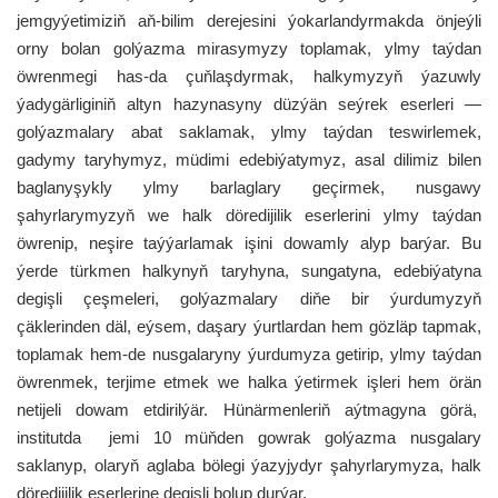
jemgyýetimiziň aň-bilim derejesini ýokarlandyrmakda önjeýli
orny bolan golýazma mirasymyzy toplamak, ylmy taýdan
öwrenmegi has-da çuň­laşdyrmak, halkymyzyň ýazuwly
ýadygärliginiň altyn hazynasyny düzýän seýrek eserleri —
golýazmalary abat saklamak, ylmy taýdan teswirlemek,
gadymy taryhymyz, müdimi edebiýatymyz, asal dilimiz bilen
baglanyşykly ylmy barlaglary geçirmek, nusgawy
şahyrlarymyzyň we halk döredijilik eserlerini ylmy taýdan
öwrenip, neşire taýýarlamak işini dowamly alyp barýar. Bu
ýerde türkmen halkynyň taryhyna, sungatyna, edebiýatyna
degişli çeşmeleri, golýazmalary di­ňe bir ýurdumyzyň
çäklerinden däl, eýsem, daşary ýurtlardan hem gözläp tapmak,
toplamak hem-de nusgalaryny ýurdumyza getirip, ylmy taýdan
öwrenmek, terjime etmek we halka ýetirmek işleri hem örän
netijeli dowam etdirilýär. Hünärmenleriň aýtmagyna görä,
institutda jemi 10 müňden gowrak golýazma nusgalary
saklanyp, olaryň aglaba bölegi ýazyjydyr şahyrlarymyza, halk
döredijilik eserlerine degişli bolup durýar.