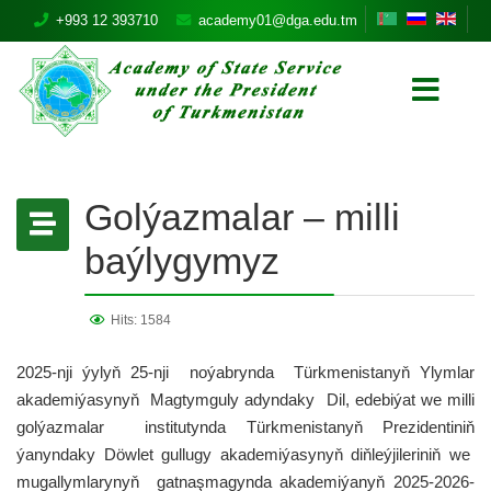
+993 12 393710
academy01@dga.edu.tm
Golýazmalar – milli
baýlygymyz
Hits: 1584
2025-nji ýylyň 25-nji noýabrynda Türkmenistanyň Ylymlar
akademiýasynyň Magtymguly adyndaky Dil, edebiýat we milli
golýazmalar institutynda Türkmenistanyň Prezidentiniň
ýanyndaky Döwlet gullugy akademiýasynyň diňleýjileriniň we
mugallymlarynyň gatnaşmagynda akademiýanyň 2025-2026-