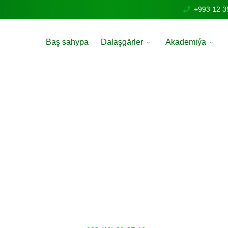
+993 12 3
Baş sahypa
Dalaşgärler
Akademiýa