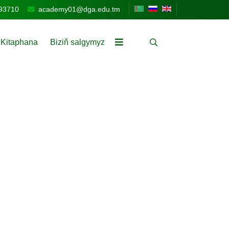
93710
academy01@dga.edu.tm
Kitaphana
Biziň salgymyz