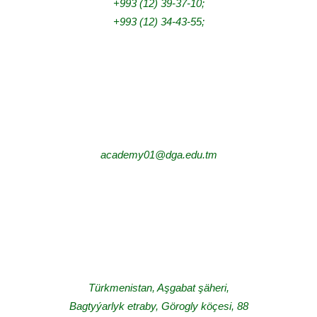
+993 (12) 39-37-10;
+993 (12) 34-43-55
;
academy01@dga.edu.tm
Türkmenistan, Aşgabat şäheri,
Bagtyýarlyk etraby, Görogly köçesi, 88