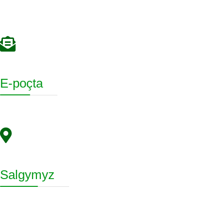
E-poçta
Salgymyz