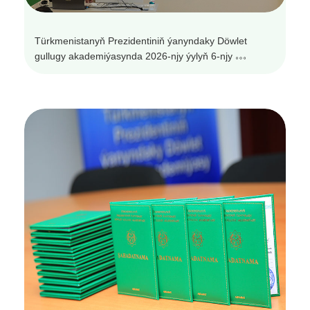
Türkmenistanyň Prezidentiniň ýanyndaky Döwlet
gullugy akademiýasynda 2026-njy ýylyň 6-njy