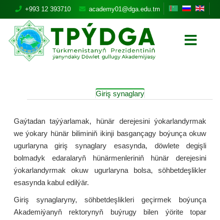
+993 12 393710
academy01@dga.edu.tm
Giriş synaglary
Gaýtadan taýýarlamak, hünär derejesini ýokarlandyrmak
we ýokary hünär biliminiň ikinji basgançagy boýunça okuw
ugurlaryna giriş synaglary esasynda, döwlete degişli
bolmadyk edaralaryň hünärmenleriniň hünär derejesini
ýokarlandyrmak okuw ugurlaryna bolsa, söhbetdeşlikler
esasynda kabul edilýär.
Giriş synaglaryny, söhbetdeşlikleri geçirmek boýunça
Akademiýanyň rektorynyň buýrugy bilen ýörite topar