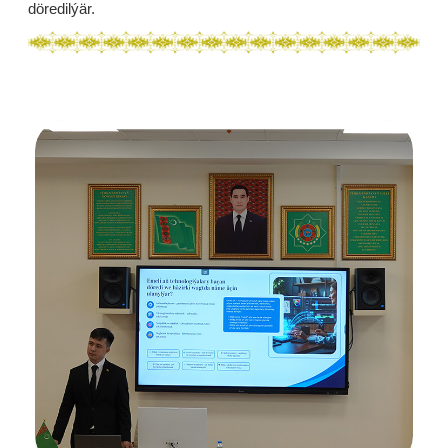
döredilýär.