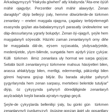
Arkadagymyzyň “Hakyda göwheri” atly kitabynda “Ata-ene öýüň
mähir ojagydyr. Perzentler onuň mähir alawydyr. Zenan
daragtdyr” diýip belleýşi ýaly, hemme döwürlerde-de türkmen
zenanlary – eneleri maşgala ojagyna, çagalary terbiýelemegiň
esasynda goýlan ata-babalarymyzyň parasatly ündewlerine we
däp-dessurlaryna ygrarly bolupdyr. Zenan öý-ojagyň, şeýle hem
maşgalanyň söýesidir. Häzirki zaman zenanlarynyň orny diňe
bir maşgalada däl-de, eýsem syýasatda, ykdysadyýetde,
medeniýetde, ylym-bilimde, sungatda hem aýdyň ýüze çykýar.
Külli türkmen ilimiz zenanlara uly hormat we sarpa goýýar.
Sebäbi biziň zenanlarymyz türkmene mahsus häsiýetleri bilen,
arassa ahlaklylygy bilen, mertligi, edermenligi, päkizeligi bilen
göreni haýrana goýup bilýär. Bu barada akyldar şahyryň
şygyrlarynda hem zenan sarpasy, mertebesi belentde tutulýar”
diýip, öz çykyşynda şahyryň döredijiliginde zenanlaryň
asylzadalyk keşbi barada aýratyn nygtap geçdi.
Şeýle-de çykyşlarda bellenilişi ýaly, bu günki gün türkmen
zenanlarynyň ýurdumyzyň ösüşine goşýan ägirt uly goşantlary