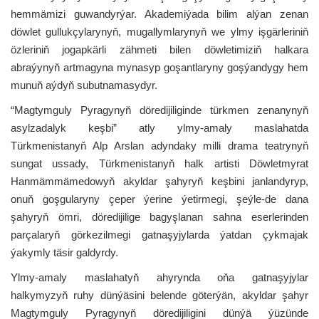
hemmämizi guwandyrýar. Akademiýada bilim alýan zenan
döwlet gullukçylarynyň, mugallymlarynyň we ylmy işgärleriniň
özleriniň jogapkärli zähmeti bilen döwletimiziň halkara
abraýynyň artmagyna mynasyp goşantlaryny goşýandygy hem
munuň aýdyň subutnamasydyr.
“Magtymguly Pyragynyň döredijiliginde türkmen zenanynyň
asylzadalyk keşbi”
atly ylmy-amaly maslahatda
Türkmenistanyň Alp Arslan adyndaky milli drama
teatrynyň
sungat ussady, Türkmenistanyň halk artisti Döwletmyrat
Hanmämmämedowyň akyldar şahyryň keşbini janlandyryp,
onuň goşgularyny çeper ýerine ýetirmegi, şeýle-de dana
şahyryň ömri, döredijilige bagyşlanan sahna eserlerinden
parçalaryň görkezilmegi gatnaşyjylarda ýatdan çykmajak
ýakymly täsir galdyrdy.
Ylmy-amaly maslahatyň ahyrynda oňa gatnaşyjylar
halkymyzyň ruhy dünýäsini belende göterýän, akyldar şahyr
Magtymguly Pyragynyň döredijiligini dünýä ýüzünde