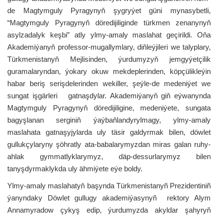
de Magtymguly Pyragynyň şygryýet güni mynasybetli,
“Magtymguly Pyragynyň döredijiliginde türkmen zenanynyň
asylzadalyk keşbi”
atly ylmy-amaly maslahat geçirildi. Oňa
Akademiýanyň professor-mugallymlary, diňleýjileri we talyplary,
Türkmenistanyň Mejlisinden, ýurdumyzyň jemgyýetçilik
guramalaryndan, ýokary okuw mekdeplerinden, köpçülikleýin
habar beriş serişdelerinden wekiller, şeýle-de medeniýet we
sungat işgärleri gatnaşdylar. Akademiýanyň giň eýwanynda
Magtymguly Pyragynyň döredijiligine, medeniýete, sungata
bagyşlanan serginiň ýaýbaňlandyrylmagy, ylmy-amaly
maslahata gatnaşyjylarda uly täsir galdyrmak bilen, döwlet
gullukçylaryny şöhratly ata-babalarymyzdan miras galan ruhy-
ahlak gymmatlyklarymyz, däp-dessurlarymyz bilen
tanyşdyrmaklykda uly ähmiýete eýe boldy.
Ylmy-amaly maslahatyň başynda Türkmenistanyñ Prezidentiniñ
ýanyndaky Döwlet gullugy akademiýasynyñ rektory Alym
Annamyradow çykyş edip, ýurdumyzda akyldar şahyryň