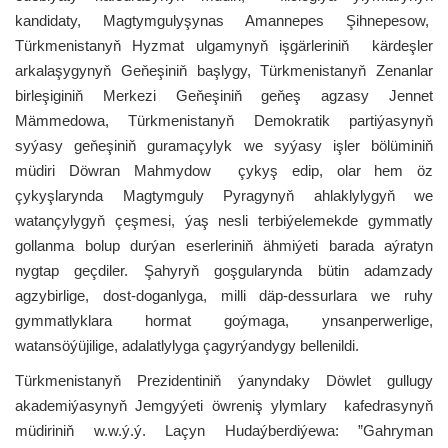
kandidaty, Magtymgulyşynas Amannepes Şihnepesow,
Türkmenistanyň Hyzmat ulgamynyň işgärleriniň kärdeşler
arkalaşygynyň Geňeşiniň başlygy, Türkmenistanyň Zenanlar
birleşiginiň Merkezi Geňeşiniň geňeş agzasy Jennet
Mämmedowa, Türkmenistanyň Demokratik partiýasynyň
syýasy geňeşiniň guramaçylyk we syýasy işler bölüminiň
müdiri Döwran Mahmydow çykyş edip, olar hem öz
çykyşlarynda Magtymguly Pyragynyň ahlaklylygyň we
watançylygyň çeşmesi, ýaş nesli terbiýelemekde gymmatly
gollanma bolup durýan eserleriniň ähmiýeti barada aýratyn
nygtap geçdiler. Şahyryň goşgularynda bütin adamzady
agzybirlige, dost-doganlyga, milli däp-dessurlara we ruhy
gymmatlyklara hormat goýmaga, ynsanperwerlige,
watansöýüjilige, adalatlylyga çagyrýandygy bellenildi.
Türkmenistanyň Prezidentiniň ýanyndaky Döwlet gullugy
akademiýasynyň Jemgyýeti öwreniş ylymlary kafedrasynyň
müdiriniň w.w.ý.ý. Laçyn Hudaýberdiýewa: ”Gahryman