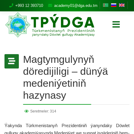
+993 12 393710
academy01@dga.edu.tm
Magtymgulynyň
döredijiligi – dünýä
medeniýetiniň
hazynasy
Seretmeler: 314
Ýakynda Türkmenistanyň Prezidentiniň ýanyndaky Döwlet
gullugy akademiýasynda Medeniýet we sungat işgärleriniň hem-