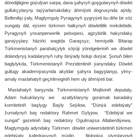
döredijiligine goýulýan sarpa, dana şahyryň goşgularynyň döwlet
gullukçylaryny taýýarlamakdaky ähmiýeti dogrusynda aýtdy.
Bellenilişi ýaly, Magtymguly Pyragynyň şygryýeti bu diňe bir söz
sungaty däl, eýsem türkmen halkynyň döwletlilik mekdebidir.
Pyragynyň ynsanperwerlik pelsepesi, agzybirlik hakyndaky
garaýyşlary häzirki wagtda Garaşsyz, hemişelik Bitarap
Türkmenistanyň parahatçylyk söýüji ýörelgeleriniň we döwlet
dolandyryş kadalarynyň ruhy binýady bolup durýar. Şunuň bilen
baglylykda, Türkmenistanyň Prezidentiniň ýanyndaky Döwlet
gullugy akademiýasynda akyldar şahyra bagyşlanyp, ylmy-
amaly maslahatyň geçirilmeginiň hem uly ähmiýeti bar.
Maslahatyň barşynda Türkmenistanyň Mejlisiniň deputaty,
Adam hukuklaryny we azatlyklaryny goramak baradaky
komitetiniň başlygy Baýly Seýilow, “Dünýä edebiýaty”
žurnalynyň baş redaktory Rahmet Gylyjow, “Edebiýat we
sungat” gazetiniň baş redaktory Ogulmaýsa Allaberdiýewa,
Magtymguly adyndaky Türkmen döwlet uniwersitetiniň türkmen
edebiýaty kafedrasynyň müdiri, filologiýa ylymlarynyň